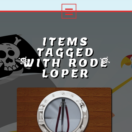
ITEMS
TAGGED
WITH RODE
LOPER