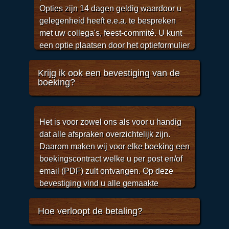
Opties zijn 14 dagen geldig waardoor u
gelegenheid heeft e.e.a. te bespreken
met uw collega's, feest-commité. U kunt
een optie plaatsen door het optieformulier
in te vullen bij de dienst naar keuze, door
een email te sturen of door even te bellen
Krijg ik ook een bevestiging van de
boeking?
met 078-7850467.
Voor kinderfeestjes is de optietermijn 5
dagen.
Het is voor zowel ons als voor u handig
dat alle afspraken overzichtelijk zijn.
Daarom maken wij voor elke boeking een
boekingscontract welke u per post en/of
email (PDF) zult ontvangen. Op deze
bevestiging vind u alle gemaakte
afspraken zoalls welke dienst, datum, tijd,
locatie, contactpersoon, contact
Hoe verloopt de betaling?
gegevens en bijzonderheden.