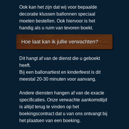
Betalingswijze word opgenomen in het
Ook kan het zijn dat wij voor bepaalde
boekingscontract en dient dus vooraf
decoratie klussen ballonnen speciaal
gekozen te worden.
moeten bestellen. Ook hiervoor is het
handig als u ruim van tevoren boekt.
Hoe laat kan ik jullie verwachten?
Dit hangt af van de dienst die u geboekt
heeft.
Bij een ballonartiest en kinderfeest is dit
meestal 20-30 minuten voor aanvang.
Andere diensten hangen af van de exacte
specificaties. Onze verwachte aankomsttijd
is altijd terug te vinden op het
boekingscontract dat u van ons ontvangt bij
het plaatsen van een boeking.