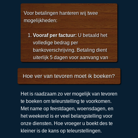
Pas na het ondertekend terugsturen(per
Voor betalingen hanteren wij twee
post en/of email) is de boeking definitief.
mogelijkheden:
Vooraf per factuur:
U betaald het
volledige bedrag per
bankoverschrijving. Betaling dient
uiterlijk 5 dagen voor aanvang van
de show bijgeschreven te zijn.
Contact bij levering:
U betaald het
Hoe ver van tevoren moet ik boeken?
volledige bedrag contant voor
aanvang van de diensten aan een
Het is raadzaam zo ver mogelijk van tevoren
van onze medewerkers.
te boeken om teleurstelling te voorkomen.
Pinnen bij levering:
U betaald het
Met name op feestdagen, woensdagen, en
volledige bedrag per Pin (of Credit
het weekend is er veel belangstelling voor
card) bij levering van de diensten
onze diensten. Hoe vroeger u boekt des te
In beide gevallen ontvangt u van ons de
kleiner is de kans op teleurstellingen.
factuur met alle specificaties.