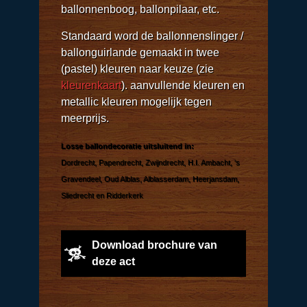
ballonnenboog, ballonpilaar, etc.
Standaard word de ballonnenslinger /
ballonguirlande gemaakt in twee
(pastel) kleuren naar keuze (zie
kleurenkaart
). aanvullende kleuren en
metallic kleuren mogelijk tegen
meerprijs.
Losse ballondecoratie uitsluitend in:
Dordrecht, Papendrecht, Zwijndrecht, H.I. Ambacht, 's
Gravendeel, Oud Alblas, Alblasserdam, Heerjansdam,
Sliedrecht en Ridderkerk
Download brochure van
deze act