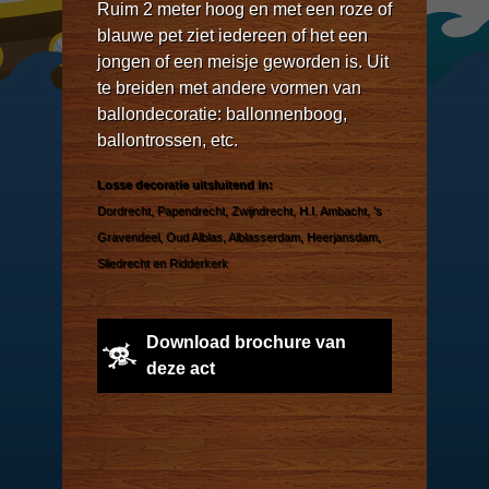
Ruim 2 meter hoog en met een roze of
blauwe pet ziet iedereen of het een
jongen of een meisje geworden is. Uit
te breiden met andere vormen van
ballondecoratie: ballonnenboog,
ballontrossen, etc.
Losse decoratie uitsluitend in:
Dordrecht, Papendrecht, Zwijndrecht, H.I. Ambacht, 's
Gravendeel, Oud Alblas, Alblasserdam, Heerjansdam,
Sliedrecht en Ridderkerk
Download brochure van
deze act